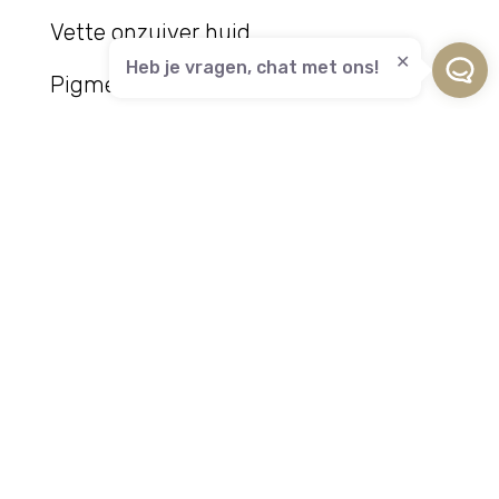
Vette onzuiver huid
Heb je vragen, chat met ons!
Pigment
Rosacea / Overgevoelige huid
Steelwratjes / Bloedblaasjes /
Couperose
Bekijk de behandelingen