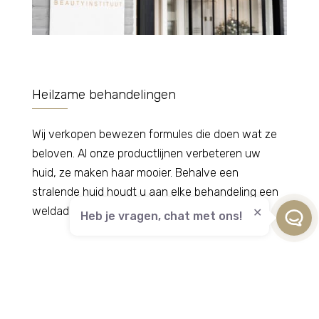
Heilzame behandelingen
Wij verkopen bewezen formules die doen wat ze
beloven. Al onze productlijnen verbeteren uw
huid, ze maken haar mooier. Behalve een
stralende huid houdt u aan elke behandeling een
weldadig en ontspannen gevoel over.
Heb je vragen, chat met ons!
Let wel: Beauty Instituut Marielle is geen
wonderdokter!
Het doet ertoe wat u eet, hoe u leeft, hoe u de