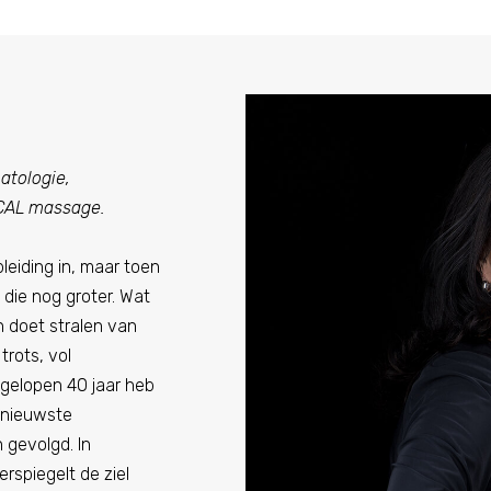
atologie,
AL massage.
pleiding in, maar toen
die nog groter. Wat
n doet stralen van
trots, vol
fgelopen 40 jaar heb
e nieuwste
 gevolgd. In
rspiegelt de ziel