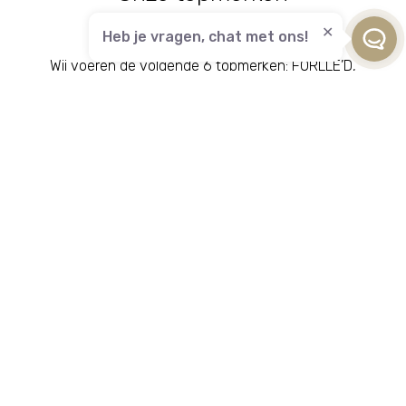
Heb je vragen, chat met ons!
Wij voeren de volgende 6 topmerken: FORLLE’D,
SENSAI, PCAskin, DR.K, ME LINE en PAYOT. We
selecteren uitsluitend merken waarvan de
behandelingen uitblinken qua resultaat, doen wat
ze beloven, en elk merk heeft een kenmerkende
behandelmethode. Doordat we met pure
producten werken is de kans op allergie zo goed
als nihil.